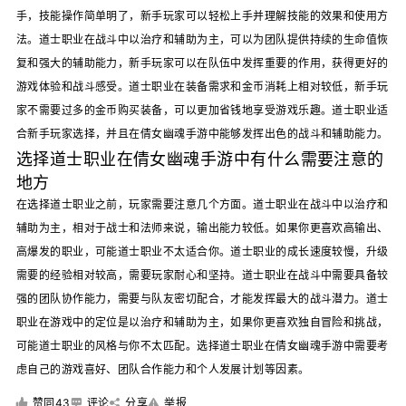
手，技能操作简单明了，新手玩家可以轻松上手并理解技能的效果和使用方
法。道士职业在战斗中以治疗和辅助为主，可以为团队提供持续的生命值恢
复和强大的辅助能力，新手玩家可以在队伍中发挥重要的作用，获得更好的
游戏体验和战斗感受。道士职业在装备需求和金币消耗上相对较低，新手玩
家不需要过多的金币购买装备，可以更加省钱地享受游戏乐趣。道士职业适
合新手玩家选择，并且在倩女幽魂手游中能够发挥出色的战斗和辅助能力。
选择道士职业在倩女幽魂手游中有什么需要注意的
地方
在选择道士职业之前，玩家需要注意几个方面。道士职业在战斗中以治疗和
辅助为主，相对于战士和法师来说，输出能力较低。如果你更喜欢高输出、
高爆发的职业，可能道士职业不太适合你。道士职业的成长速度较慢，升级
需要的经验相对较高，需要玩家耐心和坚持。道士职业在战斗中需要具备较
强的团队协作能力，需要与队友密切配合，才能发挥最大的战斗潜力。道士
职业在游戏中的定位是以治疗和辅助为主，如果你更喜欢独自冒险和挑战，
可能道士职业的风格与你不太匹配。选择道士职业在倩女幽魂手游中需要考
虑自己的游戏喜好、团队合作能力和个人发展计划等因素。
赞同43
评论
分享
举报