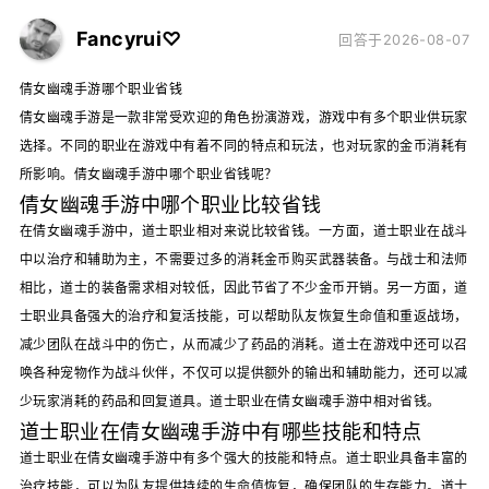
Fancyrui♡
回答于2026-08-07
倩女幽魂手游哪个职业省钱
倩女幽魂手游是一款非常受欢迎的角色扮演游戏，游戏中有多个职业供玩家
选择。不同的职业在游戏中有着不同的特点和玩法，也对玩家的金币消耗有
所影响。倩女幽魂手游中哪个职业省钱呢？
倩女幽魂手游中哪个职业比较省钱
在倩女幽魂手游中，道士职业相对来说比较省钱。一方面，道士职业在战斗
中以治疗和辅助为主，不需要过多的消耗金币购买武器装备。与战士和法师
相比，道士的装备需求相对较低，因此节省了不少金币开销。另一方面，道
士职业具备强大的治疗和复活技能，可以帮助队友恢复生命值和重返战场，
减少团队在战斗中的伤亡，从而减少了药品的消耗。道士在游戏中还可以召
唤各种宠物作为战斗伙伴，不仅可以提供额外的输出和辅助能力，还可以减
少玩家消耗的药品和回复道具。道士职业在倩女幽魂手游中相对省钱。
道士职业在倩女幽魂手游中有哪些技能和特点
道士职业在倩女幽魂手游中有多个强大的技能和特点。道士职业具备丰富的
治疗技能，可以为队友提供持续的生命值恢复，确保团队的生存能力。道士