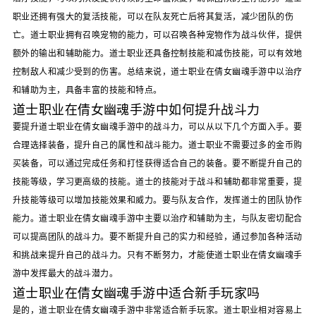
职业还拥有强大的复活技能，可以在队友死亡后将其复活，减少团队的伤
亡。道士职业拥有召唤宠物的能力，可以召唤各种宠物作为战斗伙伴，提供
额外的输出和辅助能力。道士职业还具备控制技能和减伤技能，可以有效地
控制敌人和减少受到的伤害。总结来说，道士职业在倩女幽魂手游中以治疗
和辅助为主，具备丰富的技能和特点。
道士职业在倩女幽魂手游中如何提升战斗力
要提升道士职业在倩女幽魂手游中的战斗力，可以从以下几个方面入手。要
合理选择装备，提升自己的属性和战斗能力。道士职业不需要过多的金币购
买装备，可以通过完成任务和打怪获得适合自己的装备。要不断提升自己的
技能等级，学习更高级的技能。道士的技能对于战斗和辅助都非常重要，提
升技能等级可以增加技能效果和威力。要与队友合作，发挥道士的团队协作
能力。道士职业在倩女幽魂手游中主要以治疗和辅助为主，与队友密切配合
可以提高团队的战斗力。要不断提升自己的实力和经验，通过参加各种活动
和挑战来提升自己的战斗力。只有不断努力，才能使道士职业在倩女幽魂手
游中发挥最大的战斗潜力。
道士职业在倩女幽魂手游中适合新手玩家吗
是的，道士职业在倩女幽魂手游中非常适合新手玩家。道士职业相对容易上