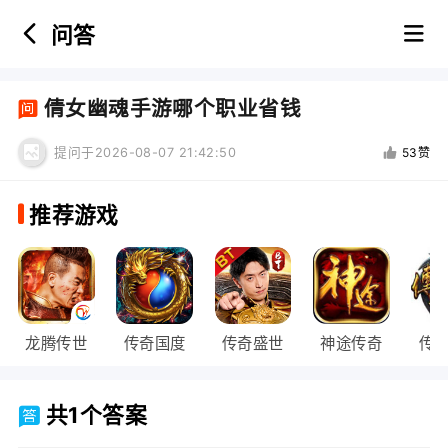
问答
首页
倩女幽魂手游哪个职业省钱
热门游戏：
提问于2026-08-07 21:42:50
53赞
推荐游戏
龙腾传世
传奇国度
传奇盛世
神途传奇
传
共1个答案