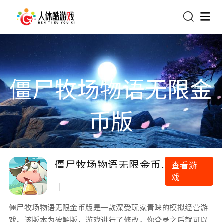
首页
僵尸牧场物语无限金
热门游戏：
币版
僵尸牧场物语无限金币版
查看游
戏
僵尸牧场物语无限金币版是一款深受玩家青睐的模拟经营游
戏。该版本为破解版，游戏进行了修改，你登录之后就可以