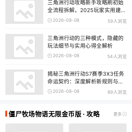
三角洲行动攻略新手攻略刷初始
略作为一款新晋的模拟经营游戏，僵尸牧场物语到底该怎么
全流程拆解，2025玩家实用建议
玩？下面就让我们一起来了解一下吧！1、主要就是通过捕捉
大放送
2026-08-08
59人浏览
野外的僵尸作为你农场经营的基础，例如收集的僵尸可以用
于种植，西游的僵尸还可以用于养殖，最终取决于僵尸的种
类。2、探索未知的区域，捕捉各种各样的僵尸，当然了捕捉
三角洲行动的三种模式，隐藏的
队也具备三项特殊功能，这些功能可以进行提升，提升后能
玩法细节与实用心得全解析
够大大的增加捕捉稀有僵尸的几率。捕捉夹：获得优质僵尸
2026-08-08
54人浏览
的概率。动力：减少捕捉时间。慧眼识僵：发现的僵尸最高
稀有度。圈养区：捕捉队收集的僵尸可以在圈养区进行获
得，通过翻拍来随机发现僵尸，每一次都可以翻5次。3、此
揭秘三角洲行动S7赛季3X3任务
外，游戏中还具备僵尸强化功能，通过将其他僵尸作为基
命运契约：深度解析新规则与玩
石，来获得更高星级的僵尸。游戏更新【僵尸牧场物语破解
家变革
2026-08-08
89人浏览
版 1.0.1 中的新功能】2020-11-2420191128更新内容调整
游戏数值平衡20191119更新内容数值：（1）减少强化消耗
金币；（2）增加高星级僵尸的金币产出；（3）增加升级所
僵尸牧场物语无限金币版 · 攻略
更多
需的经验值，延长养成线；（4）增加各类解锁、升级所需的
金币消耗、资材消耗和钻石消耗，延长养成线；（5）修复文
本表；BUG&优化：（1）修复强化僵尸时，一键选择可以无