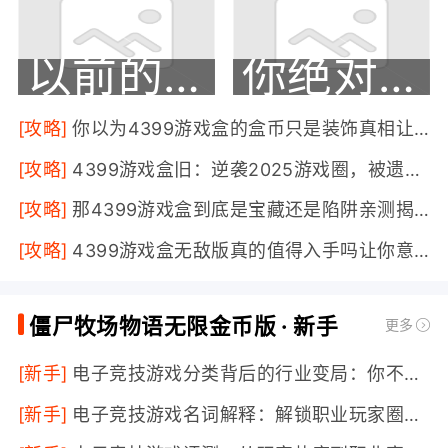
限添加僵尸的bug；（2）修复激励道具的动画位移BUG；
（3）修复僵尸信息界面的文字距离BUG；（4）优化激励道
以前的4399游戏盒，居然还藏着这些被忽略的乐趣！
你绝对想不到，4399游戏盒的作用远比玩游戏强大得多！
具的广告提示；（5）修复成就任务中，获得传说僵尸成就不
能完成bug;（6）修复成就任务中，通过强化获得4星僵尸成
就不能完成BUG；（7）优化仓库界面，点击僵尸图片时，
[攻略]
你以为4399游戏盒的盒币只是装饰真相让无数玩家大跌眼镜！
应弹出僵尸信息界面；（8）优化僵尸信息界面中，显示僵尸
[攻略]
4399游戏盒旧：逆袭2025游戏圈，被遗忘的经典竟藏着无数新鲜体验！
收获次数；20191114近期优化内容：1、补抓僵尸后翻牌时
提示僵尸数量2、僵尸种植后收获时有一定概率获得钻石3、
[攻略]
那4399游戏盒到底是宝藏还是陷阱亲测揭秘令人惊讶的背后真相！
关闭功能界面后大地图会进行缩小4、修复僵尸养成时不消耗
[攻略]
4399游戏盒无敌版真的值得入手吗让你意想不到的体验大揭秘！
的巨bug5、取消右上角钻石红点提醒6、增加僵尸补抓完成
提醒
展开
僵尸牧场物语无限金币版 · 新手
更多
[新手]
电子竞技游戏分类背后的行业变局：你不知道的分层世界
[新手]
电子竞技游戏名词解释：解锁职业玩家圈内真相