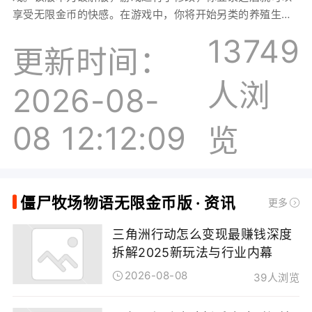
享受无限金币的快感。在游戏中，你将开始另类的养殖生
涯，派遣你得力的搜寻队前往各大场景之中捕捉僵尸，打造
13749
更加繁华的农场，强化升级高星级的僵尸，体验种植僵尸带
更新时间：
来的独特趣味。感兴趣的玩家不要错过这款游戏，快来下载
人浏
体验一番吧！游戏特色1、丧尸农场应运而生，更是催生了捕
2026-08-
猎僵尸的猎人与农场的合作关系；2、收集超过三十种僵尸，
在培养中快速获得植物，植物化的僵尸营养价值很高；3、僵
08 12:12:09
览
尸牧场物语中不断与僵尸猎人合作，在农场中种植出高级食
物，获得更高的收益。4、每天辛勤的工作，能让你收获更多
福利，充满各种未知的希望；5、挥洒汗水，耕耘土地，扩大
规模，当然还有收获僵尸，努力工作，赚取更多资金，发展
僵尸牧场物语无限金币版 · 资讯
更多
你的专属牧场吧。6、作为僵尸的农场主，只有扩张农场才能
获得更多僵尸的效劳，快速发展；7、你是一名新晋的僵尸牧
三角洲行动怎么变现最赚钱深度
场主，从小就爱好牧场生活的你对未来充满了希望；游戏优
拆解2025新玩法与行业内幕
势1、休闲趣味的经营牧场游戏，不断解锁扩大牧场的规模，
2026-08-08
升级农场；2、收集超过三十种僵尸，在培养中快速获得植
39人浏览
物，植物化的僵尸营养价值很高；3、游戏中不断与僵尸猎人
合作，在农场中种植出高级食物，获得更高的收益。游戏攻