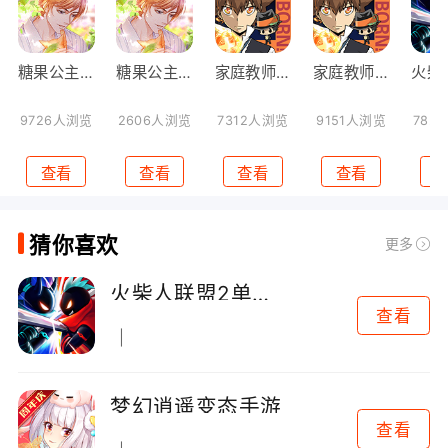
糖果公主3无限钻石版
糖果公主3破解版
家庭教师单机手游
家庭教师果盘手游
9726人浏览
2606人浏览
7312人浏览
9151人浏览
782
查看
查看
查看
查看
猜你喜欢
更多
火柴人联盟2单机破解版无限钻石版
查看
梦幻逍遥变态手游
查看